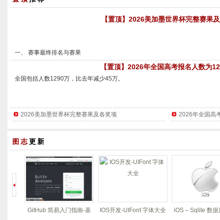
【置顶】2026美加墨世界杯完整赛果
一、 赛事最终排名与赛果

本届世界杯的冠亚军决赛在纽约新泽西体育场进行，西班牙队在加时赛中以1:0
【置顶】2026年全国高考报名人数为12
得世界杯冠军，这也是他们队史第二次夺冠。

全国包括人数1290万，比去年减少45万。

最终名次及关键赛果：

冠军：西班牙（决赛 1:0 胜阿根廷）

2026美加墨世界杯完整赛果及各奖项
2026年全国高
亚军：阿根廷

第一梯队：百万级高考大省，内卷天花板

季军：英格兰（季军战 6:4 胜法国）

...

图志
更新
榜单首位毫无悬念是河南，135万考生稳居全国第一，是唯一突破130万的省
校，常年让河南高考被称作“地狱模式”，一分拉开上千人是常态。

紧随其后的广东80万...

指南-基
IOS开发-UIFont 字体大全
iOS – Sqlite 数据库insert
iOS开发之 + initial