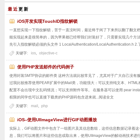
插入优化方案
+load对比详解
最近
更新
iOS开发实现TouchID指纹解锁
一直想实现一下指纹解锁，苦于一直没时间，最近终于闲了下来所以翻了翻文档
能实现起来是很简单的，因为苹果都已经帮我们封装好了，只需要实现几个方法就可
先引入指纹解锁必须的头文件 1 LocalAuthentication/LocalAuthentication.
关键字:
ios
,
objective-c
使用PHP发送邮件的代码例子
使用封装SMTP协议的邮件类 这种方法就比较常见了，尤其对于广大自己没有
过我比较推荐使用PEAR扩展中的Mail类，功能强大：可以支持纯文本、HT
配置不会出现中文乱码情况；可以支持附件等等。 在服务器可以使用 pear insta
权限的同学也可以直接下载类的PHP源码包含进来就...
阅读全文
关键字:
mail
,
php
iOS–使用UIImageView进行GIF动图播放
实际上，GIF动图文件中包含了一组图片及其信息数组，这些信息数据记录着
息，我们可以将图片和这些信息或取出来，使用UIImageView的帧动画技术