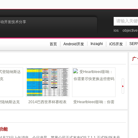
移动开发技术分享
ios
objective
Inzaghi
SER
首页
Android开发
iOS开发
广
登陆纳斯达克
2014巴西世界杯赛程表
受Heartbleed影响：你需
苹果前员工
要尽快更换这些密码
电池
别功能
讯 4月23日上午消息，今日凌晨，苹果公司正式发布iOS 7.1.1 正式版(版本号