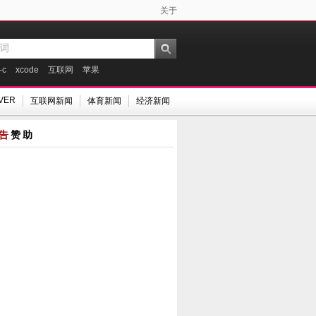
关于
-c
xcode
互联网
苹果
VER
互联网新闻
体育新闻
经济新闻
告
赞助
为你的iOS设备
腾讯云分析-手游消费数据
WordPress 过滤和删除垃
保养支招
报告
圾评论