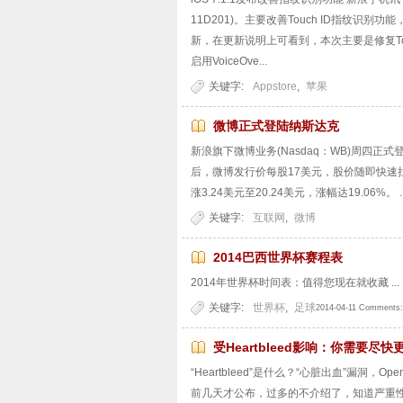
11D201)。主要改善Touch ID指
新，在更新说明上可看到，本次主要是修复To
启用VoiceOve...
关键字:
Appstore
,
苹果
微博正式登陆纳斯达克
新浪旗下微博业务(Nasdaq：WB)周四
后，微博发行价每股17美元，股价随即快速
涨3.24美元至20.24美元，涨幅达19.06%。 ..
关键字:
互联网
,
微博
2014巴西世界杯赛程表
2014年世界杯时间表：值得您现在就收藏 ...
关键字:
世界杯
,
足球
2014-04-11 Comments:
受Heartbleed影响：你需要尽
“Heartbleed”是什么？“心脏出血”漏洞
前几天才公布，过多的不介绍了，知道严重性就