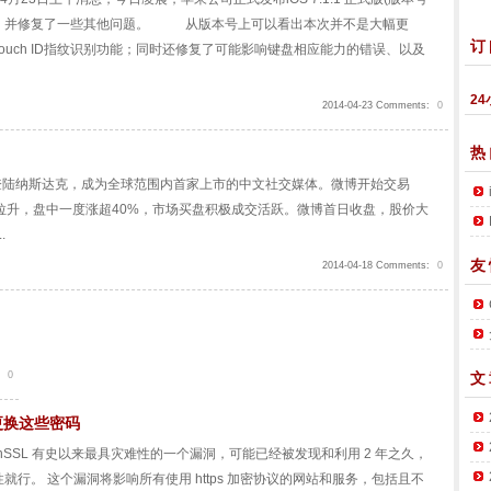
纹识别功能，并修复了一些其他问题。 从版本号上可以看出本次并不是大幅更
订
uch ID指纹识别功能；同时还修复了可能影响键盘相应能力的错误、以及
24
2014-04-23 Comments:
0
热
正式登陆纳斯达克，成为全球范围内首家上市的中文社交媒体。微博开始交易
拉升，盘中一度涨超40%，市场买盘积极成交活跃。微博首日收盘，股价大
.
友
2014-04-18 Comments:
0
0
文
快更换这些密码
，OpenSSL 有史以来最具灾难性的一个漏洞，可能已经被发现和利用 2 年之久，
行。 这个漏洞将影响所有使用 https 加密协议的网站和服务，包括且不