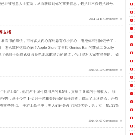
这些网站可能已经被恶意人士监听，从而获取到你的重要信息，包括且不仅包括账号、
2014-04-11 Comments:
0
养支招
，看着用的痛快，可许多人内心深处总有点小担心：电池你可别掉链子了，
块心病？Apple Store 零售店 Genius Bar 的前员工 Scotty
.com上分享了他对于保持 iOS 设备电池续航能力的建议，估计能对大家有些帮助。 如
2014-04-10 Comments:
0
“手游土豪”，他们占手游付费用户的 6.5%，贡献了 6 成的手游收入。 移
报告，基于今年 1~2 月手游相关数据的抽样调查，得出了上述结论，并勾
哪些特点。 手游土豪当中，男人们还是占了绝对优势，男：女 = 85.33%
2014-04-07 Comments:
0