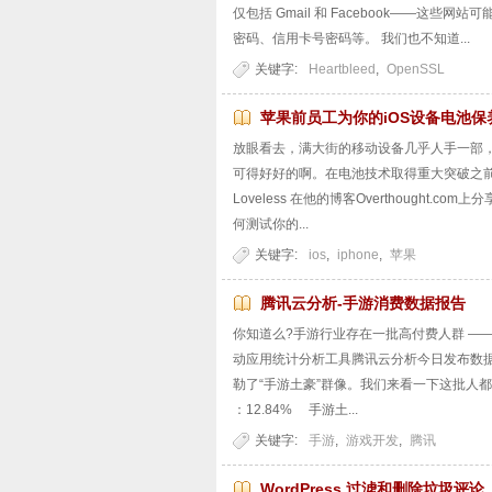
仅包括 Gmail 和 Facebook——
密码、信用卡号密码等。 我们也不知道...
关键字:
Heartbleed
,
OpenSSL
苹果前员工为你的iOS设备电池保
放眼看去，满大街的移动设备几乎人手一部
可得好好的啊。在电池技术取得重大突破之前，怎么减轻这
Loveless 在他的博客Overthought
何测试你的...
关键字:
ios
,
iphone
,
苹果
腾讯云分析-手游消费数据报告
你知道么?手游行业存在一批高付费人群 —— 
动应用统计分析工具腾讯云分析今日发布数据
勒了“手游土豪”群像。我们来看一下这批人都有
：12.84% 手游土...
关键字:
手游
,
游戏开发
,
腾讯
WordPress 过滤和删除垃圾评论