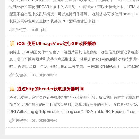
过我比较推荐使用PEAR扩展中的Mail类，功能强大：可以支持纯文本、HT
配置不会出现中文乱码情况；可以支持附件等等。 在服务器可以使用 pear insta
权限的同学也可以直接下载类的PHP源码包含进来就...
关键字:
mail
,
php
iOS–使用UIImageView进行GIF动图播放
实际上，GIF动图文件中包含了一组图片及其信息数组，这些信息数据记录着
息，我们可以将图片和这些信息或取出来，使用UIImageView的帧动画技术
吧： 首先自己找一个GIF图吧，拖到工程里面。 – (void)createGIF { UIImageView *
关键字:
ios
,
objective-c
通过http的header获取服务器时间
移动开发中，经常会遇到手机本地时间不准确的问题，所以我们有时为了校准
简单的，我们每次的HTTP请求头里都可以拿到服务器的时间。 直接看代码 (Objective-
URLWithString:@"http://mobile.umeng.com"]; NSMutableURLRequest *request
关键字:
ios
,
objective-c