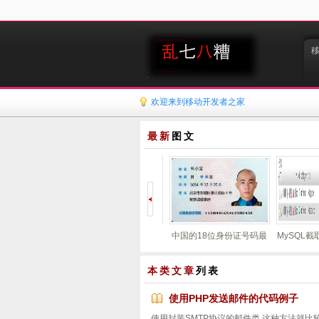
欢迎来到移动开发者之家
最新
图文
位身份证号码最
MySQL截取字符串,批量更
使用PHP发送邮件的代码
Can’t conn
位的算法
新字段
例子
MySQL ser
so
本类文章
列表
‘/var/lib/my
决
使用PHP发送邮件的代码例子
使用封装SMTP协议的邮件类 这种方法就