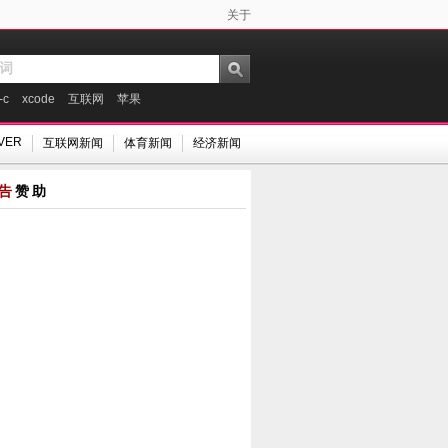
关于
-c
xcode
互联网
苹果
VER
互联网新闻
体育新闻
经济新闻
告
赞助
L格式的Plist
PHP利用curl判断远程文
中国的18位身份证号码最
MySQL截
文件
件是否存在的代码
后一位的算法