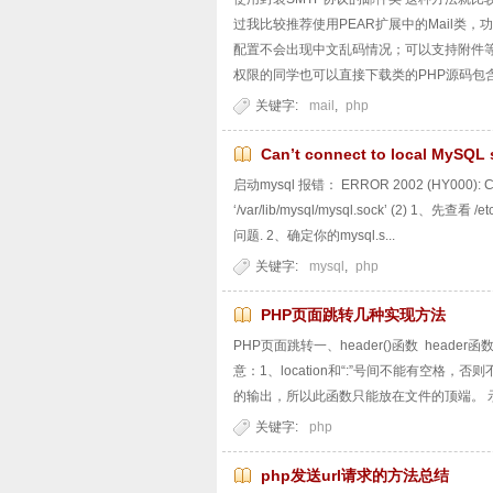
过我比较推荐使用PEAR扩展中的Mail类
配置不会出现中文乱码情况；可以支持附件等等。 在
权限的同学也可以直接下载类的PHP源码包含进
关键字:
mail
,
php
Can’t connect to local MySQL
启动mysql 报错： ERROR 2002 (HY000): Can’t 
‘/var/lib/mysql/mysql.sock’ (2) 1、先查
问题. 2、确定你的mysql.s...
关键字:
mysql
,
php
PHP页面跳转几种实现方法
PHP页面跳转一、header()函数 heade
意：1、location和“:”号间不能有空格，否则
的输出，所以此函数只能放在文件的顶端。 示例：
关键字:
php
php发送url请求的方法总结