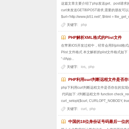
这篇文章主要介绍了php发送get、post请求的6种方
curl来发送GET和POST请求,需要的朋友可以参考下
$url='http://www.jb51.net/'; $html = file_get_c
关键字:
php
PHP解析XML格式的Plist文件
在苹果IOS开发过程中，经常会用到plist格
Plist 文件格式 本文解析的plist文件格式如下： <?xml
“-//App...
关键字:
ios
,
php
PHP利用curl判断远程文件是否
php下利用curl判断远程文件是否存在的
代码如下: //判断远程文件 function check_remote_f
curl_setopt($curl, CURLOPT_NOBODY, tru
关键字:
curl
,
php
中国的18位身份证号码最后一位