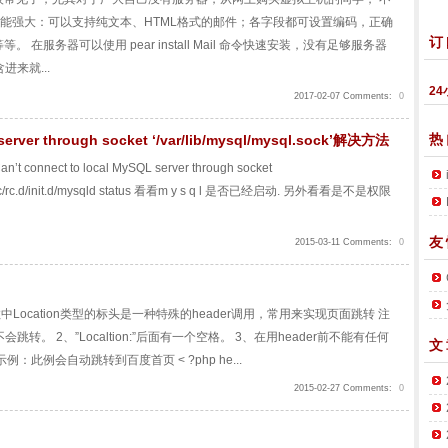
，功能强大：可以支持纯文本、HTML格式的邮件；各字段都可设置编码，正确
订
服务器可以使用 pear install Mail 命令快速安装，没有足够服务器
来就...
24
2017-02-07 Comments:
0
热
 server through socket ‘/var/lib/mysql/mysql.sock’解决方法
connect to local MySQL server through socket
看 /etc/rc.d/init.d/mysqld status 看看m y s q l 是否已经启动. 另外看看是不是权限
友
2015-03-11 Comments:
0
r函数中Location类型的标头是一种特殊的header调用，常用来实现页面跳转 注
不会跳转。 2、”Localtion:”后面有一个空格。 3、在用header前不能有任何
文
此例会自动跳转到百度首页 < ?php he...
2015-02-27 Comments:
0