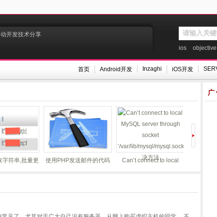
移动开发技术分享
ios
objective
Inzaghi
SER
首页
Android开发
iOS开发
广
ect to local
PHP页面跳转几种实现方
php发送url请求的方法总
PHP解析XM
ver through
法
结
cket
sql/mysql.sock’解
方法
比较常见了，尤其对于广大自己没有服务器，从网上购买虚拟主机的同学， 不