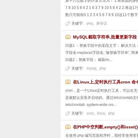
第十八位数字的计算方法为： 1.将前面的
7 9 10 5 8 4 2 1 6 3 7 9 10 5
数只可能有0 1 2 3 4 5 6 7 8 9 10这11
关键字:
php
,
身份证
MySQL截取字符串,批量更新字段
问题1 ：替换字段中的某段文字： 解决方法： 使用repla
字段名=replace(字段名, '被替换字符串', '用来替换的字符
问题2：替换字段： 截取lin...
关键字:
mysql
,
php
在Linux上,定时执行工具cron 
cron，是一个Linux定时执行工具，可以在无需人工
是被默认安装并启动的。通过/etc/crontab文件，可以看
/etc/crontab: system-wide cro...
关键字:
cron
,
linux
,
php
在PHP中空判断,empty()和isset
在使用 php 编写页面程序时，我经常使用