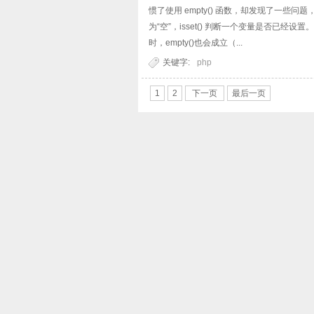
惯了使用 empty() 函数，却发现了一些问题，
为“空”，isset() 判断一个变量是否已
时，empty()也会成立（...
关键字:
php
1
2
下一页
最后一页