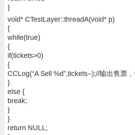
}
void* CTestLayer::threadA(void* p)
{
while(true)
{
if(tickets>0)
{
CCLog(“A Sell %d”,tickets–);//输出
}
else {
break;
}
}
return NULL;