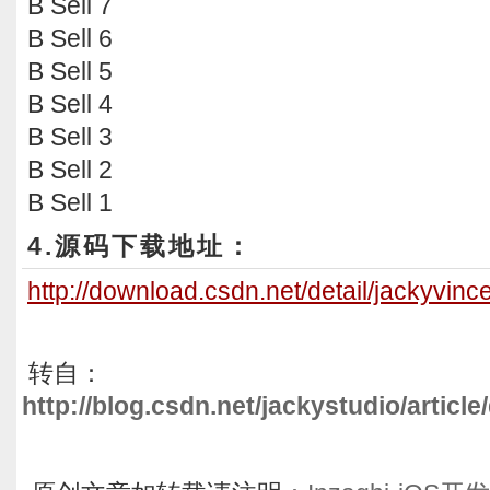
B Sell 7
B Sell 6
B Sell 5
B Sell 4
B Sell 3
B Sell 2
B Sell 1
4.源码下载地址：
http://download.csdn.net/detail/jackyvin
转自：
http://blog.csdn.net/jackystudio/article