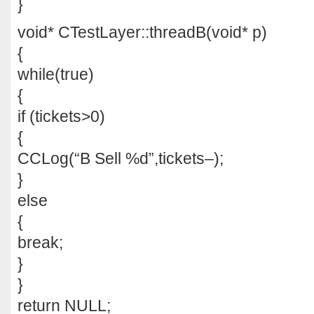
}
void* CTestLayer::threadB(void* p)
{
while(true)
{
if (tickets>0)
{
CCLog(“B Sell %d”,tickets–);
}
else
{
break;
}
}
return NULL;