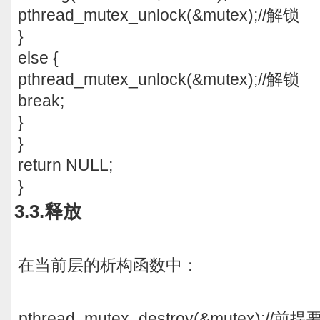
pthread_mutex_unlock(&mutex);//解锁
}
else {
pthread_mutex_unlock(&mutex);//解锁
break;
}
}
return NULL;
}
3.3.释放
在当前层的析构函数中：
pthread_mutex_destroy(&mutex)