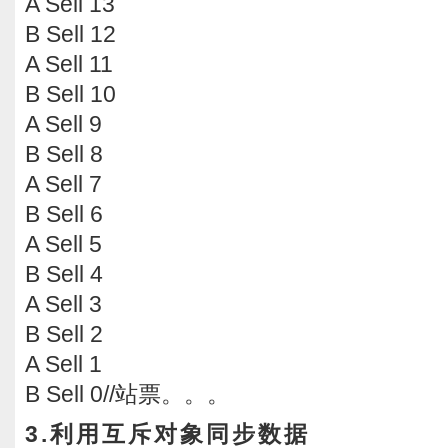
A Sell 13
B Sell 12
A Sell 11
B Sell 10
A Sell 9
B Sell 8
A Sell 7
B Sell 6
A Sell 5
B Sell 4
A Sell 3
B Sell 2
A Sell 1
B Sell 0//站票。。。
3.利用互斥对象同步数据