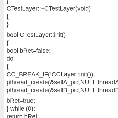
}
CTestLayer::~CTestLayer(void)
{
}
bool CTestLayer::init()
{
bool bRet=false;
do
{
CC_BREAK_IF(!CCLayer::init());
pthread_create(&sellA_pid,NULL,thre
pthread_create(&sellB_pid,NULL,thre
bRet=true;
} while (0);
return bRet;