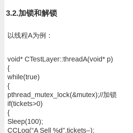
3.2.加锁和解锁
以线程A为例：
void* CTestLayer::threadA(void* p)
{
while(true)
{
pthread_mutex_lock(&mutex);//加锁
if(tickets>0)
{
Sleep(100);
CCLog(“A Sell %d”,tickets–);