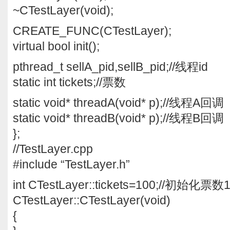
~CTestLayer(void);
CREATE_FUNC(CTestLayer);
virtual bool init();
pthread_t sellA_pid,sellB_pid;//线程id
static int tickets;//票数
static void* threadA(void* p);//线程A回调
static void* threadB(void* p);//线程B回调
};
//TestLayer.cpp
#include “TestLayer.h”
int CTestLayer::tickets=100;//初始化票数
CTestLayer::CTestLayer(void)
{