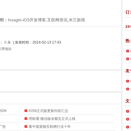
订
明：
Inzaghi-iOS开发博客,互联网资讯,米兰新闻
24
热
论：
0 条
| 发表时间：2014-02-13 17:43
k引用地址
友
文
SDK
iOS9正式版更新内容汇总
理财通-微信版余额宝正式上线
广告
看中国宠物互联网行业十年