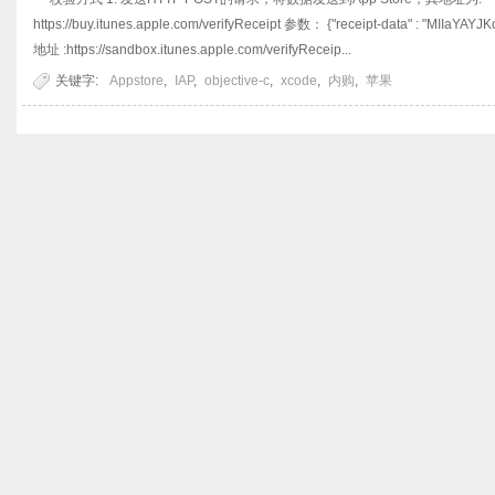
https://buy.itunes.apple.com/verifyReceipt 参数： {"receipt-data" : "
地址 :https://sandbox.itunes.apple.com/verifyReceip...
关键字:
Appstore
,
IAP
,
objective-c
,
xcode
,
内购
,
苹果