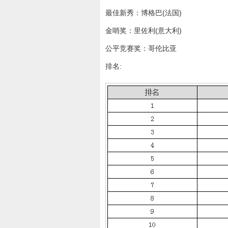
最佳新秀：博格巴(法国)
金哨奖：里佐利(意大利)
公平竞赛奖：哥伦比亚
排名: