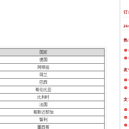
订
24
热
友
文