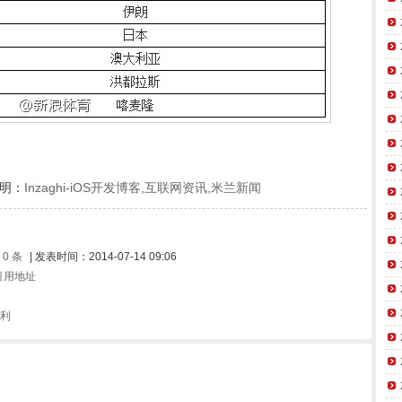
明：
Inzaghi-iOS开发博客,互联网资讯,米兰新闻
0 条
| 发表时间：2014-07-14 09:06
k引用地址
获利