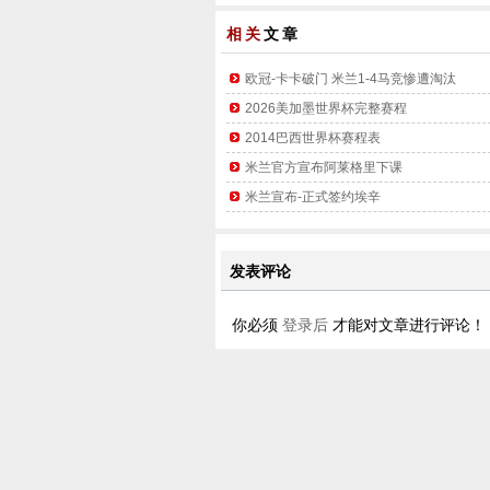
相关
文章
欧冠-卡卡破门 米兰1-4马竞惨遭淘汰
2026美加墨世界杯完整赛程
2014巴西世界杯赛程表
米兰官方宣布阿莱格里下课
米兰宣布-正式签约埃辛
发表评论
你必须
登录后
才能对文章进行评论！