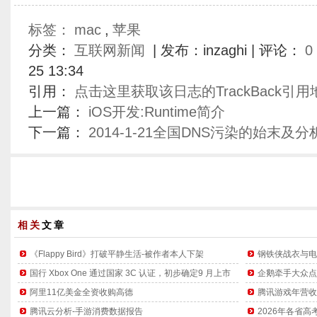
标签：
mac
,
苹果
分类：
互联网新闻
| 发布：inzaghi | 评论：
0
25 13:34
引用：
点击这里获取该日志的TrackBack引用
上一篇：
iOS开发:Runtime简介
下一篇：
2014-1-21全国DNS污染的始末及分
相关
文章
《Flappy Bird》打破平静生活-被作者本人下架
钢铁侠战衣与电
国行 Xbox One 通过国家 3C 认证，初步确定9 月上市
企鹅牵手大众点
阿里11亿美金全资收购高德
腾讯游戏年营收超
腾讯云分析-手游消费数据报告
2026年各省高