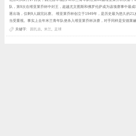
队，第9次在维亚莱乔杯中封王，超越尤文图斯和佛罗伦萨成为该项赛事中最成
逐出场，仅剩9人踢完比赛。 维亚莱乔杯创立于1949年，是历史最为悠久的2
当受重视。事实上去年米兰青年队便杀入维亚莱乔杯决赛，对手同样是安德莱赫..
关键字:
因扎吉
,
米兰
,
足球